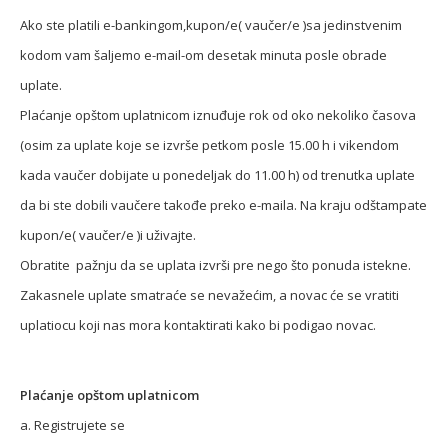
Ako ste platili e-bankingom,kupon/e( vaučer/e )sa jedinstvenim
kodom vam šaljemo e-mail-om desetak minuta posle obrade
uplate.
Plaćanje opštom uplatnicom iznuđuje rok od oko nekoliko časova
(osim za uplate koje se izvrše petkom posle 15.00 h i vikendom
kada vaučer dobijate u ponedeljak do 11.00 h) od trenutka uplate
da bi ste dobili vaučere takođe preko e-maila. Na kraju odštampate
kupon/e( vaučer/e )i uživajte.
Obratite pažnju da se uplata izvrši pre nego što ponuda istekne.
Zakasnele uplate smatraće se nevažećim, a novac će se vratiti
uplatiocu koji nas mora kontaktirati kako bi podigao novac.
Plaćanje opštom uplatnicom
a. Registrujete se