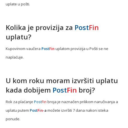
uplate u pošti.
Kolika je provizija za
Post
Fin
uplatu?
Kupovinom vaučera
Post
Fin
uplatom provizija u Pošti se ne
naplaćuje.
U kom roku moram izvršiti uplatu
kada dobijem
Post
Fin
broj?
Rok za plaćanje
Post
Fin
broja je naznačen prilikom naručivanja a
uplatu putem
Post
Fin
-a
možete izvršiti 7 dana nakon isteka
ponude.