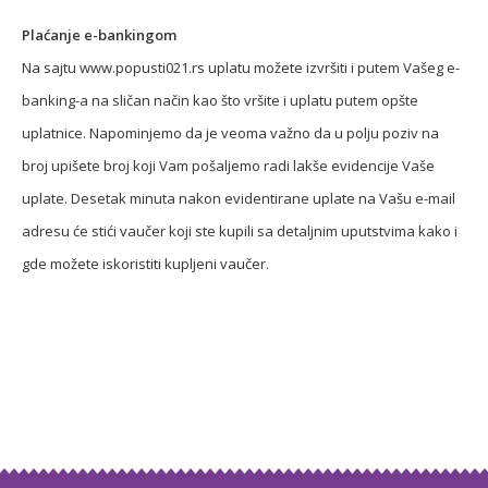
Plaćanje e-bankingom
Na sajtu www.popusti021.rs uplatu možete izvršiti i putem Vašeg e-
banking-a na sličan način kao što vršite i uplatu putem opšte
uplatnice. Napominjemo da je veoma važno da u polju poziv na
broj upišete broj koji Vam pošaljemo radi lakše evidencije Vaše
uplate. Desetak minuta nakon evidentirane uplate na Vašu e-mail
adresu će stići vaučer koji ste kupili sa detaljnim uputstvima kako i
gde možete iskoristiti kupljeni vaučer.