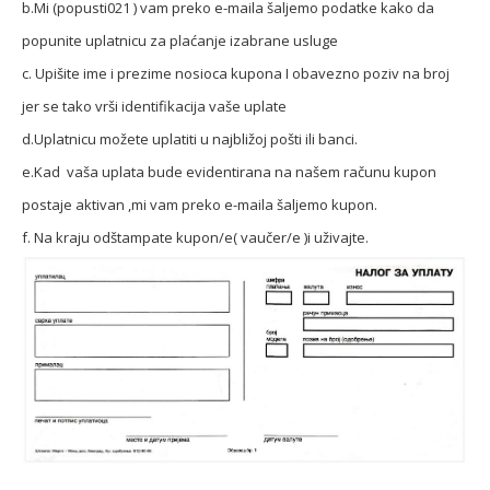
b.Mi (popusti021 ) vam preko e-maila šaljemo podatke kako da
popunite uplatnicu za plaćanje izabrane usluge
c. Upišite ime i prezime nosioca kupona I obavezno poziv na broj
jer se tako vrši identifikacija vaše uplate
d.Uplatnicu možete uplatiti u najbližoj pošti ili banci.
e.Kad vaša uplata bude evidentirana na našem računu kupon
postaje aktivan ,mi vam preko e-maila šaljemo kupon.
f. Na kraju odštampate kupon/e( vaučer/e )i uživajte.