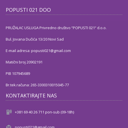
POPUSTI 021 DOO
PRUŽALAC USLUGA Privredno društvo “POPUSTI 021“ d.o.o.
Bul. Jovana Dučića 13/20 Novi Sad
E-mail adresa: popusti021@gmail.com
Matični broj 20902191
PIB 107945689
Br.tek.računa: 265-3300310015045-77
KONTAKTIRAJTE NAS
+381 69 40 26 711 pon-sub (09-18h)
popusti021@gmail.com