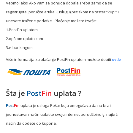
Veomo lako! Ako vam se ponuda dopala Treba samo da se
registrujete ,poručite artikal (uslugu) pritiskom na taster “kupi” i
unesete tražene podatke . Plaćanje možete izvršiti:
1.PostFin uplatom
2.opštom uplatnicom
3.e-bankingom
Više informacija za plaćanje PostFin uplatom možete dobiti
ovde
Šta je
Post
Fin
uplata ?
Post
Fin
uplata je usluga Pošte koja omogućava da na brz i
jednostavan način uplatite svoju internet porudžbinu tj. najbrži
način da dođete do kupona.