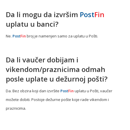
Da li mogu da izvršim
Post
Fin
uplatu u banci?
Ne.
Post
Fin
broj je namenjen samo za uplatu u Pošti.
Da li vaučer dobijam i
vikendom/praznicima odmah
posle uplate u dežurnoj pošti?
Da. Bez obzira koji dan izvršite
Post
Fin
uplatu u Pošti, vaučer
možete dobiti. Postoje dežurne pošte koje rade vikendom i
praznicima.