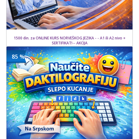
1500 din. za ONLINE KURS NORVEŠKOG JEZIKA - - A1 ili A2 nivo +
SERTIFIKAT!-- AKCIJA
85 %
1500 din
Kupljeno
15000 din
10 kom.