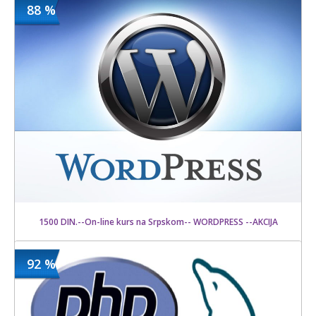
88 %
1500 din
Kupljeno
20000 din
14 kom.
1500 DIN.--On-line kurs na Srpskom-- WORDPRESS --AKCIJA
92 %
1500 din
Kupljeno
12000 din
22 kom.