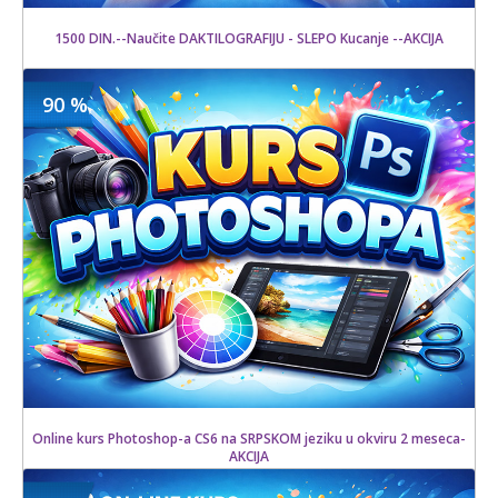
1500 DIN.--Naučite DAKTILOGRAFIJU - SLEPO Kucanje --AKCIJA
90 %
1500 din
Kupljeno
10000 din
12 kom.
Online kurs Photoshop-a CS6 na SRPSKOM jeziku u okviru 2 meseca-
AKCIJA