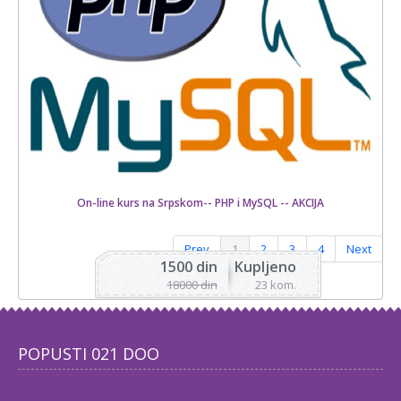
On-line kurs na Srpskom-- PHP i MySQL -- AKCIJA
Prev
1
2
3
4
Next
1500 din
Kupljeno
18000 din
23 kom.
POPUSTI 021 DOO