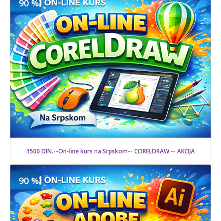
90 %
1500 din
Kupljeno
15000 din
19 kom.
1500 DIN.--On-line kurs na Srpskom-- CORELDRAW -- AKCIJA
90 %
1500 din
Kupljeno
15000 din
9 kom.