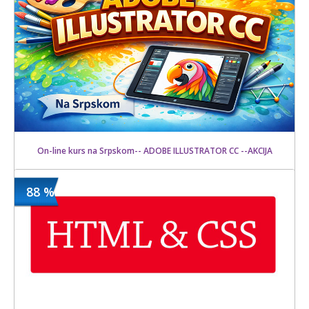
On-line kurs na Srpskom-- ADOBE ILLUSTRATOR CC --AKCIJA
88 %
1500 din
Kupljeno
15000 din
22 kom.