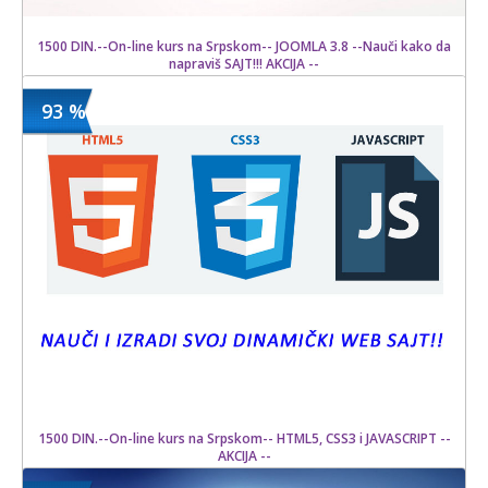
1500 DIN.--On-line kurs na Srpskom-- JOOMLA 3.8 --Nauči kako da
napraviš SAJT!!! AKCIJA --
93 %
1500 din
Kupljeno
15000 din
9 kom.
1500 DIN.--On-line kurs na Srpskom-- HTML5, CSS3 i JAVASCRIPT --
AKCIJA --