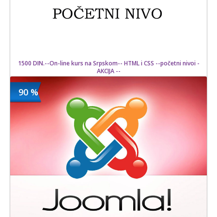
1500 DIN.--On-line kurs na Srpskom-- HTML i CSS --početni nivoi -
AKCIJA --
90 %
1500 din
Kupljeno
12000 din
6 kom.