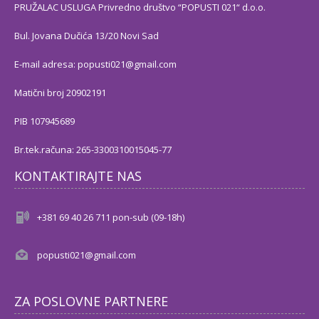
PRUŽALAC USLUGA Privredno društvo “POPUSTI 021“ d.o.o.
Bul. Jovana Dučića 13/20 Novi Sad
E-mail adresa: popusti021@gmail.com
Matični broj 20902191
PIB 107945689
Br.tek.računa: 265-3300310015045-77
KONTAKTIRAJTE NAS
+381 69 40 26 711 pon-sub (09-18h)
popusti021@gmail.com
ZA POSLOVNE PARTNERE