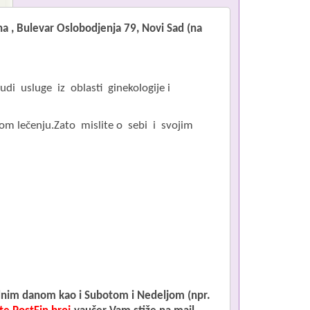
a , Bulevar Oslobodjenja 79, Novi Sad (na
Imate pitanja u 
i usluge iz oblasti ginekologije i
Čekirajte polje is
om lečenju.Zato mislite o sebi i svojim
dnim danom kao i
Subotom i Nedeljom
(npr.