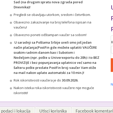
Sad (na drugom spratu nova zgrada pored
Dnevnika)!
Pregledi se obavljaju utorkom, sredom i četvrtkom.
Obavezno zakazivanje na broj telefona ispisan na
vaučeru!
Obavezno poneti odštampan vaučer sa sobom!
U saradnji sa
Poštama Srbije
uveli smo
još jedan
način
plaćanja(
Post
Fin
gde možete uplatiti VAUČERE
svakim radnim danom kao i
Subotom i
Nedeljom
(npr. pošte u Univerexportu do 20h) i to
BEZ
PROVIZIJE i bez popunjavanja uplatnice već samo na
šalteru pošte predate PostFin broj
-vaučer Vam stiže
na mail nakon uplate automatski za 10 min.)!
Rok iskoristivosti vaučera je do
30.09.2026.
N
Nakon isteka roka iskoristivosti vaučere nije moguće
iskoristiti!
podaci i lokacija
Utisci korisnika
Facebook komentar