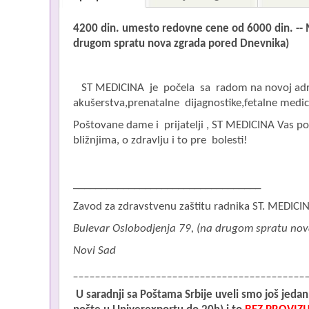
4200 din. umesto redovne cene od 6000 din. --
drugom spratu nova zgrada pored Dnevnika)
ST MEDICINA je počela sa radom na novoj adres
akušerstva,prenatalne dijagnostike,fetalne medicin
Poštovane dame i prijatelji , ST MEDICINA Vas p
bližnjima, o zdravlju i to pre bolesti!
__________________________________
Zavod za zdravstvenu zaštitu radnika ST. MEDICI
Bulevar Oslobodjenja 79, (na drugom spratu no
Novi Sad
__________________________________________
U saradnji sa
Poštama Srbije
uveli smo
još jedan