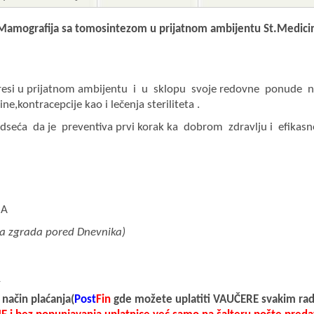
 Mamografija sa tomosintezom u
prijatnom ambijentu
St.Medicin
i u prijatnom ambijentu i u sklopu svoje redovne ponude nud
e,kontracepcije kao i lečenja steriliteta .
odseća da je preventiva prvi korak ka dobrom zdravlju i efikasn
NA
va zgrada pored Dnevnika)
_
 način
plaćanja(
Post
Fin
gde možete uplatiti VAUČERE svakim ra