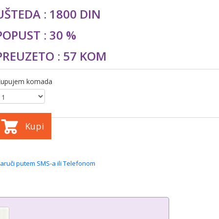
UŠTEDA : 1800 DIN
POPUST : 30 %
PREUZETO : 57 KOM
Kupujem komada
Kupi
aruči putem SMS-a ili Telefonom
i