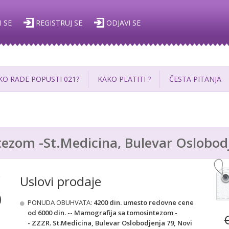
I SE
REGISTRUJ SE
ODJAVI SE
KO RADE POPUSTI 021?
KAKO PLATITI ?
ČESTA PITANJA
ezom -St.Medicina, Bulevar Oslobodj
Uslovi prodaje
PONUDA OBUHVATA:
4200 din. umesto redovne cene
od 6000 din. -- Mamografija sa tomosintezom
-
-
ZZZR.
St.Medicina, Bulevar Oslobodjenja 79, Novi