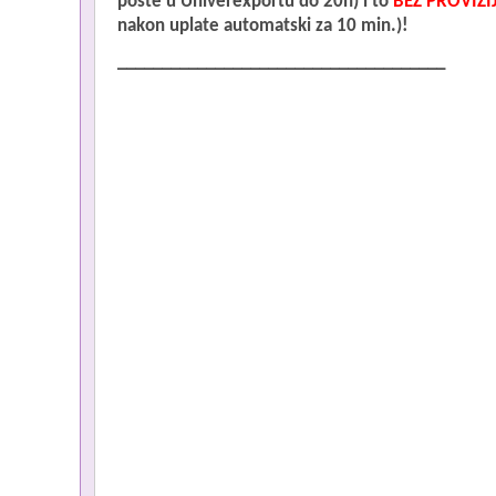
pošte u Univerexportu do 20h) i to
BEZ PROVIZIJ
nakon uplate automatski za 10 min.)!
_____________________________________