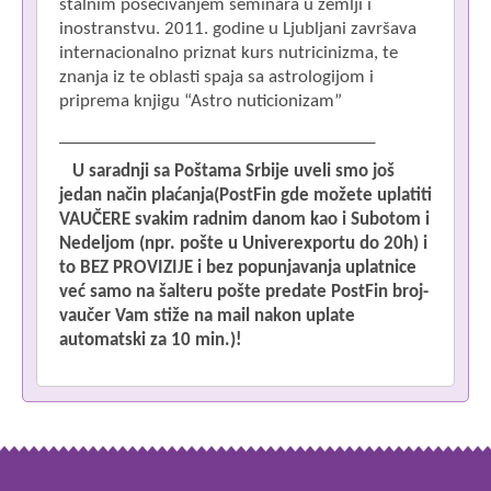
stalnim posećivanjem seminara u zemlji i
inostranstvu. 2011. godine u Ljubljani završava
internacionalno priznat kurs nutricinizma, te
znanja iz te oblasti spaja sa astrologijom i
priprema knjigu “Astro nuticionizam”
____________________________________
U saradnji sa
Poštama Srbije
uveli smo
još
jedan način
plaćanja(
Post
Fin
gde možete uplatiti
VAUČERE svakim radnim danom kao i
Subotom i
Nedeljom
(npr. pošte u Univerexportu do 20h) i
to
BEZ PROVIZIJE i bez popunjavanja uplatnice
već samo na šalteru pošte predate PostFin broj
-
vaučer Vam stiže na mail nakon uplate
automatski za 10 min.)!