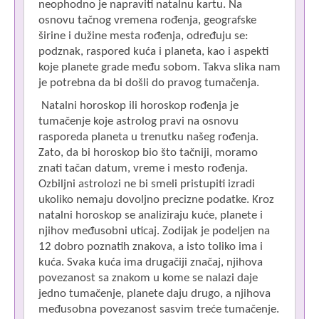
neophodno je napraviti natalnu kartu. Na
osnovu tačnog vremena rođenja, geografske
širine i dužine mesta rođenja, određuju se:
podznak, raspored kuća i planeta, kao i aspekti
koje planete grade među sobom. Takva slika nam
je potrebna da bi došli do pravog tumačenja.
Natalni horoskop ili horoskop rođenja je
tumačenje koje astrolog pravi na osnovu
rasporeda planeta u trenutku našeg rođenja.
Zato, da bi horoskop bio što tačniji, moramo
znati tačan datum, vreme i mesto rođenja.
Ozbiljni astrolozi ne bi smeli pristupiti izradi
ukoliko nemaju dovoljno precizne podatke. Kroz
natalni horoskop se analiziraju kuće, planete i
njihov međusobni uticaj. Zodijak je podeljen na
12 dobro poznatih znakova, a isto toliko ima i
kuća. Svaka kuća ima drugačiji značaj, njihova
povezanost sa znakom u kome se nalazi daje
jedno tumačenje, planete daju drugo, a njihova
međusobna povezanost sasvim treće tumačenje.