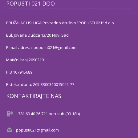
POPUSTI 021 DOO
PRUŽALAC USLUGA Privredno društvo “POPUSTI 021“ d.o.o.
Bul. Jovana Dučića 13/20 Novi Sad
E-mail adresa: popusti021@gmail.com
Matični broj 20902191
PIB 107945689
Br.tek.računa: 265-3300310015045-77
KONTAKTIRAJTE NAS
+381 69 40 26 711 pon-sub (09-18h)
popusti021@gmail.com