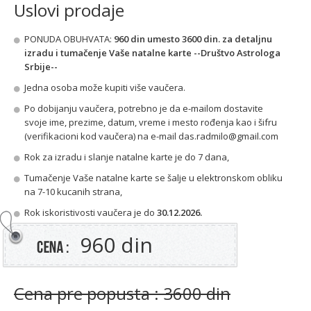
Uslovi prodaje
PONUDA OBUHVATA:
960 din umesto 3600 din. za detaljnu
izradu i tumačenje Vaše natalne karte --Društvo Astrologa
Srbije--
Jedna osoba može kupiti više vaučera.
Po dobijanju vaučera, potrebno je da e-mailom dostavite
svoje ime, prezime, datum, vreme i mesto rođenja kao i šifru
(verifikacioni kod vaučera) na e-mail das.radmilo@gmail.com
Rok za izradu i slanje natalne karte je do 7 dana,
Tumačenje Vaše natalne karte se šalje u elektronskom obliku
na 7-10 kucanih strana,
Rok iskoristivosti vaučera je do
30.12.2026.
960 din
Cena pre popusta : 3600 din