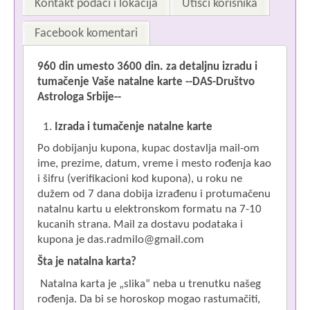
Kontakt podaci i lokacija
Utisci korisnika
Facebook komentari
960 din umesto 3600 din. za detaljnu izradu i
Im
tumačenje Vaše natalne karte
--DAS-Društvo
Astrologa Srbije--
Izrada i tumačenje natalne karte
Če
Po dobijanju kupona, kupac dostavlja mail-om
ime, prezime, datum, vreme i mesto rođenja kao
i šifru (verifikacioni kod kupona), u roku ne
dužem od 7 dana dobija izrađenu i protumačenu
natalnu kartu u elektronskom formatu na 7-10
kucanih strana. Mail za dostavu podataka i
kupona je das.radmilo@gmail.com
Šta je natalna karta?
Natalna karta je „slika“ neba u trenutku našeg
rođenja. Da bi se horoskop mogao rastumačiti,