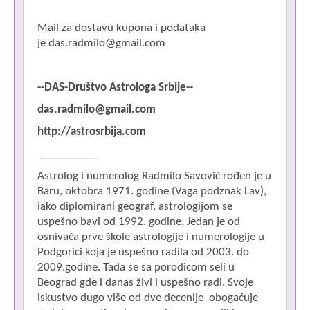
Mail za dostavu kupona i podataka
je
das.radmilo@gmail.com
--DAS-Društvo Astrologa Srbije--
das.radmilo@gmail.com
http://astrosrbija.com
__________
Astrolog i numerolog Radmilo Savović rođen je u
Baru, oktobra 1971. godine (Vaga podznak Lav),
iako diplomirani geograf, astrologijom se
uspešno bavi od 1992. godine. Jedan je od
osnivača prve škole astrologije i numerologije u
Podgorici koja je uspešno radila od 2003. do
2009.godine. Tada se sa porodicom seli u
Beograd gde i danas živi i uspešno radi. Svoje
iskustvo dugo više od dve decenije obogaćuje