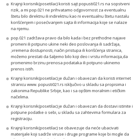
Krajnji korisnik(posetilac) koristi sajt popusti021.rs na sopstveni
rizik, a mi pop.021 ne prihvatamo odgovornost za eventualnu
štetu bilo direktnu ili indirektnu kao ni eventualnu štetu nastalu
korišćenjem i posećivanjem sajta ili informacija koje se nalaze
na njemu.
pop.021 zadržava pravo da bilo kada i bez prethodne najave
promeni ili potpuno ukine neki deo poslovanja ili sadržaja,
,vremena dostupnosti, način pristupa ili korišćenja stranica,
možemo prestati da šaljemo bilo koji deo i vrstu informacija,da
promenimo brzinu prenosa podataka ili potpuno ukinemo
prenos istih.
Krajnji korisnik(posetilac) je dužan i obavezan da koristi internet
stranicu www. popusti021.rs isključivo u skladu sa propisima i
zakonima Republike Srbije, kao i sa opštim moralnim i etičkim
načelima.
Krajnji korisnik(posetilac) je dužan i obavezan da dostavi istinite i
potpune podatke o sebi, u skladu sa zahtevima formulara za
registraciju.
Krajnji korisnik(posetilac) se obavezuje da neće ubacivati
materijale koji sadrže viruse i druge programe koje bi mogle da