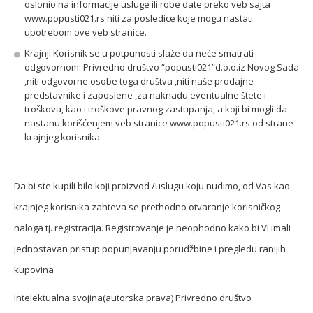
oslonio na informacije usluge ili robe date preko veb sajta
www.popusti021.rs niti za posledice koje mogu nastati
upotrebom ove veb stranice.
Krajnji Korisnik se u potpunosti slaže da neće smatrati
odgovornom: Privredno društvo “popusti021”d.o.o.iz Novog Sada
,niti odgovorne osobe toga društva ,niti naše prodajne
predstavnike i zaposlene ,za naknadu eventualne štete i
troškova, kao i troškove pravnog zastupanja, a koji bi mogli da
nastanu korišćenjem veb stranice www.popusti021.rs od strane
krajnjeg korisnika.
Da bi ste kupili bilo koji proizvod /uslugu koju nudimo, od Vas kao
krajnjeg korisnika zahteva se prethodno otvaranje korisničkog
naloga tj. registracija. Registrovanje je neophodno kako bi Vi imali
jednostavan pristup popunjavanju porudžbine i pregledu ranijih
kupovina .
Intelektualna svojina(autorska prava) Privredno društvo