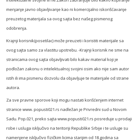
intelektualne svojine ili ne.Zakon zabranjuje bilo kakvo kopiranje
menjanje javno objavljivanje kao ni komercijalno iskorišćavanje
preuzetog materijala sa ovog sajta bez našeg pismenog
odobrenja.
Krajnji korisnik(posetilac) može preuzeti i koristiti materijale sa
ovog sajta samo za vlastitu upotrebu. -Krajnji korisnik ne sme na
stranicama ovog sajta objavljivati bilo kakav material koji je
podložan zakonu o intelektualnoj svojini osim ako nije sam autor
istih ili ima pismenu dozvolu da objavljuje te materijale od strane
autora.
Za sve pravne sporove koji mogu nastati korišćenjem internet
stranice www. popusti021.rs nadležan je Privredni sud u Novom
Sadu. Pop.021, preko sajta www.popusti021.rs posreduje u prodaji
robe i usluga isključivo na teritoriji Republike Srbije i te usluge su
namenjene isključivo fizičkim licima starijim od 18.godina sa