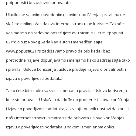
potpunosti i bezuslovno prihvatate.
Ukoliko se sa ovim navedenim uslovima korišćenja i pravilima ne
slažete molimo Vas da ovu internet stranicu ne koristite. Takođe
vas molimo da redovno posećujete ovu stranicu, jer mi “popusti
021”d.o.o.iz Novog Sada kao autori i menadžeri sajta
www.popusti021.rs zadržavamo pravo da bilo kada i bez
prethodne najave dopunjavamo i menjamo kako sadržaj sajta tako
i pravila i Uslove korišćenja , uslove prodaje, izjavu o privatnosti, i
izjavu o poverljivosti podataka.
Tako ćete biti u toku sa svim izmenama pravila i Uslova korišćenja
koje ste prihvatili. U slučaju da dođe do promene Uslova korišćenja
i Izjave o poverljivosti podataka, a krajnji korisnik nastavi da koristi
našu internet stranicu, smatra se da prihvata Uslove korišćenja i
Izjavu o poverljivosti podataka u novom izmenjenom obliku.