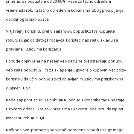
sniženju sa popustom od 20-90% i važe za tačno određeni
vremenski rok, i u tačno određenim količinama, zbog prikupljanja
dovoljnog broja kupaca.
Vi tj.krajnji korisnici, preko sajta www.popusti021.rs kupujete
robu(usluge) od datog Prodavca, koristeći naš sajt u skladu sa
pravilima i Uslovima korišćenja.
Ponude objavljene na našem veb sajtu ne predstavljaju ponudu
veb sajta popusti021.rs za sklapanje ugovora o kupovini već poziv
korisniku da učini ponudu pod objavljenim uslovima pritiskom na
dugme ‘’Kupi’’.
Kada sajt popusti021.rs prihvati tu ponudu korisnika tada nastaje
ugovorni odnos i korisnik preuzima ugovornu obavezu da isplati
izabranu robu(uslugu).
Naši poslovni partneri tj.ponuđači određene robe ili usluge mogu