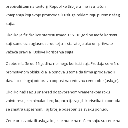
prebivalištem na teritoriji Republike Srbije u ime i za račun
kompanija koji svoje proizvode ili usluge reklamiraju putem našeg
sajta.
Ukoliko je fizičko lice starosti između 16 i 18 godina može koristiti
sajt samo uz saglasnost roditelja ili staratelja ako oni prihvate
važeća pravila i Uslove korišćenja sajta.
Osobe mlađe od 16 godina ne mogu koristiti sajt. Prodaja se vrši u
promotivnom obliku čija je osnova u tome da firma (prodavac ili
davalac usluga) odobrava popust na redovnu cenu robe (usluge).
Ukoliko naš sajt u unapred dogovorenom vremenskom roku
zainteresuje minimalan broj kupaca tj.krajnjih korisnika ta ponuda
se smatra uspešnom. Taj broj je poseban za svaku ponudu.
Cene proizvoda ili usluga koje se nude na našem sajtu su cene na