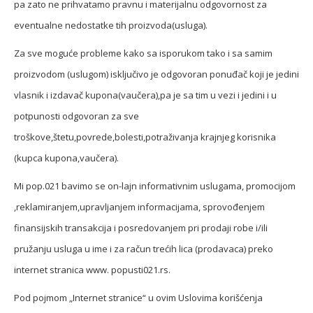
pa zato ne prihvatamo pravnu i materijalnu odgovornost za
eventualne nedostatke tih proizvoda(usluga).
Za sve moguće probleme kako sa isporukom tako i sa samim
proizvodom (uslugom) isključivo je odgovoran ponuđač koji je jedini
vlasnik i izdavač kupona(vaučera),pa je sa tim u vezi i jedini i u
potpunosti odgovoran za sve
troškove,štetu,povrede,bolesti,potraživanja krajnjeg korisnika
(kupca kupona,vaučera).
Mi pop.021 bavimo se on-lajn informativnim uslugama, promocijom
,reklamiranjem,upravljanjem informacijama, sprovođenjem
finansijskih transakcija i posredovanjem pri prodaji robe i/ili
pružanju usluga u ime i za račun trećih lica (prodavaca) preko
internet stranica www. popusti021.rs.
Pod pojmom „Internet stranice“ u ovim Uslovima korišćenja