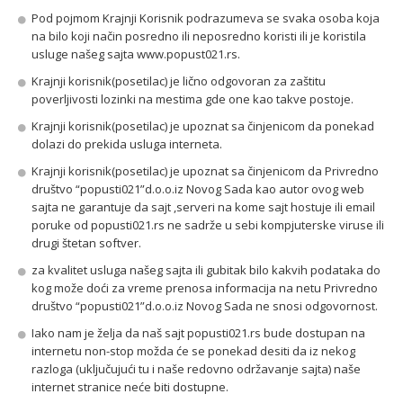
Pod pojmom Krajnji Korisnik podrazumeva se svaka osoba koja
na bilo koji način posredno ili neposredno koristi ili je koristila
usluge našeg sajta www.popust021.rs.
Krajnji korisnik(posetilac) je lično odgovoran za zaštitu
poverljivosti lozinki na mestima gde one kao takve postoje.
Krajnji korisnik(posetilac) je upoznat sa činjenicom da ponekad
dolazi do prekida usluga interneta.
Krajnji korisnik(posetilac) je upoznat sa činjenicom da Privredno
društvo “popusti021”d.o.o.iz Novog Sada kao autor ovog web
sajta ne garantuje da sajt ,serveri na kome sajt hostuje ili email
poruke od popusti021.rs ne sadrže u sebi kompjuterske viruse ili
drugi štetan softver.
za kvalitet usluga našeg sajta ili gubitak bilo kakvih podataka do
kog može doći za vreme prenosa informacija na netu Privredno
društvo “popusti021”d.o.o.iz Novog Sada ne snosi odgovornost.
Iako nam je želja da naš sajt popusti021.rs bude dostupan na
internetu non-stop možda će se ponekad desiti da iz nekog
razloga (uključujući tu i naše redovno održavanje sajta) naše
internet stranice neće biti dostupne.