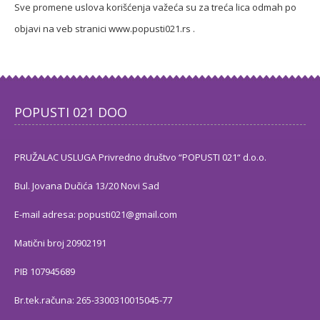
Sve promene uslova korišćenja važeća su za treća lica odmah po
objavi na veb stranici www.popusti021.rs .
POPUSTI 021 DOO
PRUŽALAC USLUGA Privredno društvo “POPUSTI 021“ d.o.o.
Bul. Jovana Dučića 13/20 Novi Sad
E-mail adresa: popusti021@gmail.com
Matični broj 20902191
PIB 107945689
Br.tek.računa: 265-3300310015045-77