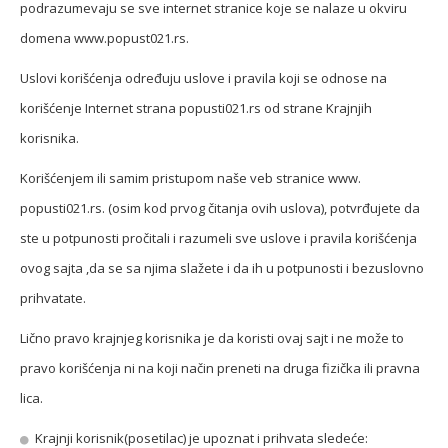
podrazumevaju se sve internet stranice koje se nalaze u okviru
domena www.popust021.rs.
Uslovi korišćenja određuju uslove i pravila koji se odnose na
korišćenje Internet strana popusti021.rs od strane Krajnjih
korisnika.
Korišćenjem ili samim pristupom naše veb stranice www.
popusti021.rs. (osim kod prvog čitanja ovih uslova), potvrđujete da
ste u potpunosti pročitali i razumeli sve uslove i pravila korišćenja
ovog sajta ,da se sa njima slažete i da ih u potpunosti i bezuslovno
prihvatate.
Lično pravo krajnjeg korisnika je da koristi ovaj sajt i ne može to
pravo korišćenja ni na koji način preneti na druga fizička ili pravna
lica.
Krajnji korisnik(posetilac) je upoznat i prihvata sledeće: