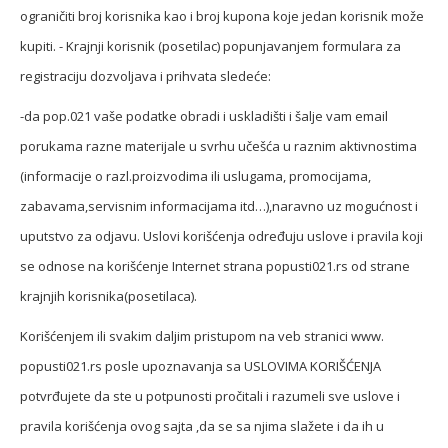
ograničiti broj korisnika kao i broj kupona koje jedan korisnik može
kupiti. - Krajnji korisnik (posetilac) popunjavanjem formulara za
registraciju dozvoljava i prihvata sledeće:
-da pop.021 vaše podatke obradi i uskladišti i šalje vam email
porukama razne materijale u svrhu učešća u raznim aktivnostima
(informacije o razl.proizvodima ili uslugama, promocijama,
zabavama,servisnim informacijama itd…),naravno uz mogućnost i
uputstvo za odjavu. Uslovi korišćenja određuju uslove i pravila koji
se odnose na korišćenje Internet strana popusti021.rs od strane
krajnjih korisnika(posetilaca).
Korišćenjem ili svakim daljim pristupom na veb stranici www.
popusti021.rs posle upoznavanja sa USLOVIMA KORIŠĆENJA
potvrđujete da ste u potpunosti pročitali i razumeli sve uslove i
pravila korišćenja ovog sajta ,da se sa njima slažete i da ih u