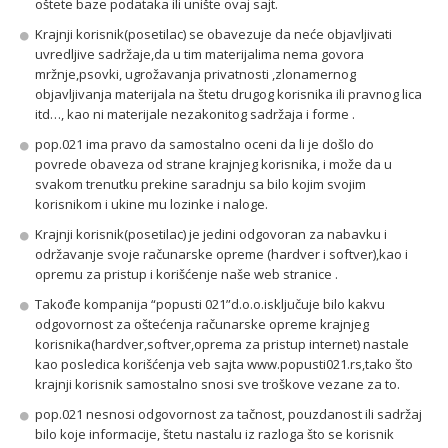
oštete baze podataka ili unište ovaj sajt.
Krajnji korisnik(posetilac) se obavezuje da neće objavljivati
uvredljive sadržaje,da u tim materijalima nema govora
mržnje,psovki, ugrožavanja privatnosti ,zlonamernog
objavljivanja materijala na štetu drugog korisnika ili pravnog lica
itd…, kao ni materijale nezakonitog sadržaja i forme .
pop.021 ima pravo da samostalno oceni da li je došlo do
povrede obaveza od strane krajnjeg korisnika, i može da u
svakom trenutku prekine saradnju sa bilo kojim svojim
korisnikom i ukine mu lozinke i naloge.
Krajnji korisnik(posetilac) je jedini odgovoran za nabavku i
održavanje svoje računarske opreme (hardver i softver),kao i
opremu za pristup i korišćenje naše web stranice .
Takođe kompanija “popusti 021”d.o.o.isključuje bilo kakvu
odgovornost za oštećenja računarske opreme krajnjeg
korisnika(hardver,softver,oprema za pristup internet) nastale
kao posledica korišćenja veb sajta www.popusti021.rs,tako što
krajnji korisnik samostalno snosi sve troškove vezane za to.
pop.021 nesnosi odgovornost za tačnost, pouzdanost ili sadržaj
bilo koje informacije, štetu nastalu iz razloga što se korisnik