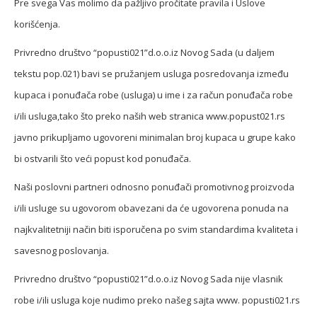
Pre svega Vas molimo da pažljivo pročitate pravila i Uslove
korišćenja.
Privredno društvo “popusti021”d.o.o.iz Novog Sada (u daljem
tekstu pop.021) bavi se pružanjem usluga posredovanja između
kupaca i ponuđača robe (usluga) u ime i za račun ponuđača robe
i/ili usluga,tako što preko naših web stranica www.popust021.rs
javno prikupljamo ugovoreni minimalan broj kupaca u grupe kako
bi ostvarili što veći popust kod ponuđača.
Naši poslovni partneri odnosno ponuđači promotivnog proizvoda
i/ili usluge su ugovorom obavezani da će ugovorena ponuda na
najkvalitetniji način biti isporučena po svim standardima kvaliteta i
savesnog poslovanja.
Privredno društvo “popusti021”d.o.o.iz Novog Sada nije vlasnik
robe i/ili usluga koje nudimo preko našeg sajta www. popusti021.rs