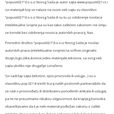
“popusti021”d.o.o.iz Novog Sada je autor sajta www.popusti021.rs i
svi materijali koji se nalaze na ovom veb sajtu su vlasništvo
“popusti021”d.o.o.iz Novog Sada ili su tu uz odobrenje nosilaca
intelektualne svojine pa su kao takvi zaštićeni zakonom i ne smiju
se koristiti bez odobrenja nosioca autorskih prava tj. Nas.
Privredno društvo “popusti021”d.o.o.iz Novog Sada je nosilac
autorskih prava (intelektualne svojine) na softver,originalni
dizajn,logo,slike,ikonice,video materijale,tekstove, sa ovog veb
sajta ukoliko nije drugačije označeno.
Svi sadržaji sajta (tekstovi, opisi proizvoda ili usluga…) su u
vlasništvu pop.021 ili trećih lica tj.naših poslovnih partnera(bilo da
se radi o proizvođaču ili distributeru ponuđenih artikala ili usluga),
pa mi ne preuzimamo nikakvu odgovornost da krajnjeg korisnika
obaveštavamo da li je neki material podložan zakonu o zaštiti