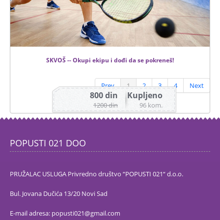
SKVOŠ -- Okupi ekipu i dođi da se pokreneš!
Prev
1
2
3
4
Next
800 din
Kupljeno
1200 din
96 kom.
POPUSTI 021 DOO
PRUŽALAC USLUGA Privredno društvo “POPUSTI 021“ d.o.o.
Bul. Jovana Dučića 13/20 Novi Sad
E-mail adresa: popusti021@gmail.com