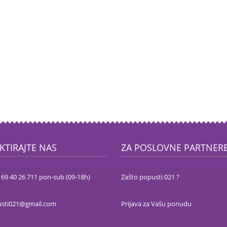
KTIRAJTE NAS
ZA POSLOVNE PARTNER
 69 40 26 711 pon-sub (09-18h)
Zašto popusti 021 ?
sti021@gmail.com
Prijava za Vašu ponudu