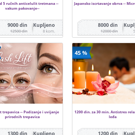
d 5 ručnih anticelulit tretmana --
Japansko iscrtavanje obrva -- Mic
vakum pakovanje--
9000 din
Kupljeno
8000 din
Kupl
12500 din
8 kom.
12000 din
45 %
t trepavica -- Podizanje i uvijanje
1200 din. za 30 min. Antistres re
prirodnih trepavica
leđa
1300 din
Kupljeno
1200 din
Kupl