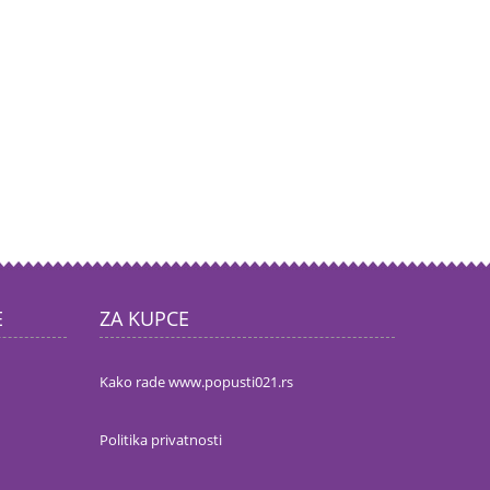
E
ZA KUPCE
Kako rade www.popusti021.rs
Politika privatnosti