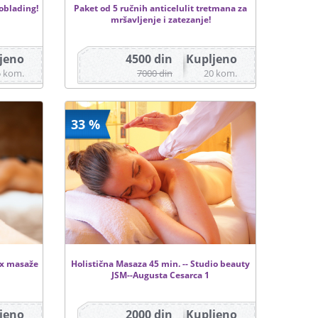
roblading!
Paket od 5 ručnih anticelulit tretmana za
mršavljenje i zatezanje!
jeno
4500 din
Kupljeno
5 kom.
7000 din
20 kom.
33 %
lax masaže
Holistična Masaza 45 min. -- Studio beauty
JSM--Augusta Cesarca 1
jeno
2000 din
Kupljeno