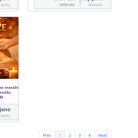
2 kom.
3000 din
64 kom.
lax masaže
randže,
SM
jeno
0 kom.
Prev
1
2
3
4
Next