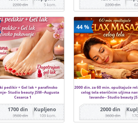
2200 din
5 kom.
2200 din
6
44 %
ki pedikir + Gel lak + parafinsko
2000 din. za 60 min. opuštajuće re
nje- Studio beauty JSM--Augusta
celog tela eteričnim uljima na
Cesarca 1
lavande-- Studio beauty J
1700 din
Kupljeno
2000 din
Kupl
3500 din
109 kom.
3600 din
17