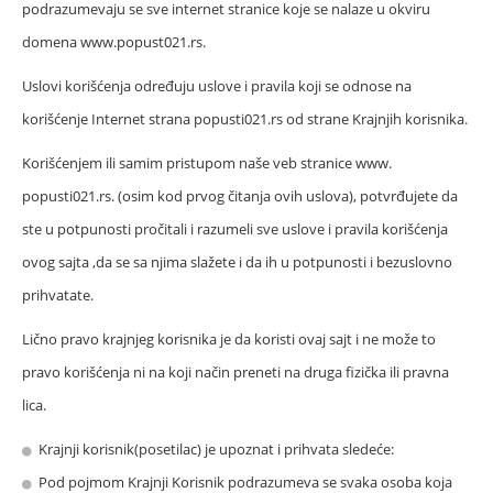
podrazumevaju se sve internet stranice koje se nalaze u okviru
domena www.popust021.rs.
Uslovi korišćenja određuju uslove i pravila koji se odnose na
korišćenje Internet strana popusti021.rs od strane Krajnjih korisnika.
Korišćenjem ili samim pristupom naše veb stranice www.
popusti021.rs. (osim kod prvog čitanja ovih uslova), potvrđujete da
ste u potpunosti pročitali i razumeli sve uslove i pravila korišćenja
ovog sajta ,da se sa njima slažete i da ih u potpunosti i bezuslovno
prihvatate.
Lično pravo krajnjeg korisnika je da koristi ovaj sajt i ne može to
pravo korišćenja ni na koji način preneti na druga fizička ili pravna
lica.
Krajnji korisnik(posetilac) je upoznat i prihvata sledeće:
Pod pojmom Krajnji Korisnik podrazumeva se svaka osoba koja