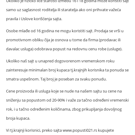
Ukoliko je fizičko lice starosti između 16 i 18 godina može koristiti sajt
samo uz saglasnost roditelja ili staratelja ako oni prihvate važeća
pravila i Uslove korišćenja sajta.
Osobe mlađe od 16 godina ne mogu koristiti sajt. Prodaja se vrši u
promotivnom obliku čija je osnova u tome da firma (prodavac ili
davalac usluga) odobrava popust na redovnu cenu robe (usluge).
Ukoliko naš sajt u unapred dogovorenom vremenskom roku
zainteresuje minimalan broj kupaca tj.krajnjih korisnika ta ponuda se
smatra uspešnom. Taj broj je poseban za svaku ponudu.
Cene proizvoda ili usluga koje se nude na našem sajtu su cene na
sniženju sa popustom od 20-90% i važe za tačno određeni vremenski
rok, i u tačno određenim količinama, zbog prikupljanja dovoljnog
broja kupaca.
Vi tj.krajnji korisnici, preko sajta www.popusti021.rs kupujete