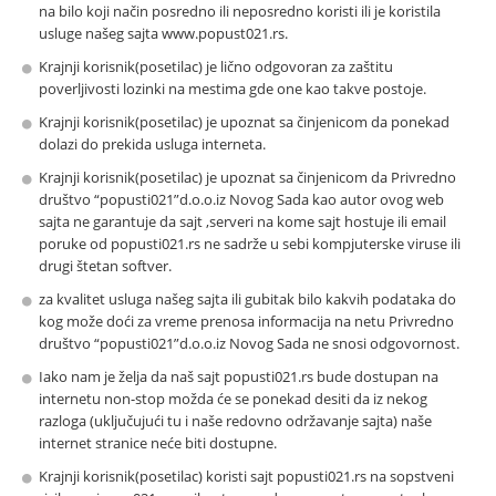
na bilo koji način posredno ili neposredno koristi ili je koristila
usluge našeg sajta www.popust021.rs.
Krajnji korisnik(posetilac) je lično odgovoran za zaštitu
poverljivosti lozinki na mestima gde one kao takve postoje.
Krajnji korisnik(posetilac) je upoznat sa činjenicom da ponekad
dolazi do prekida usluga interneta.
Krajnji korisnik(posetilac) je upoznat sa činjenicom da Privredno
društvo “popusti021”d.o.o.iz Novog Sada kao autor ovog web
sajta ne garantuje da sajt ,serveri na kome sajt hostuje ili email
poruke od popusti021.rs ne sadrže u sebi kompjuterske viruse ili
drugi štetan softver.
za kvalitet usluga našeg sajta ili gubitak bilo kakvih podataka do
kog može doći za vreme prenosa informacija na netu Privredno
društvo “popusti021”d.o.o.iz Novog Sada ne snosi odgovornost.
Iako nam je želja da naš sajt popusti021.rs bude dostupan na
internetu non-stop možda će se ponekad desiti da iz nekog
razloga (uključujući tu i naše redovno održavanje sajta) naše
internet stranice neće biti dostupne.
Krajnji korisnik(posetilac) koristi sajt popusti021.rs na sopstveni