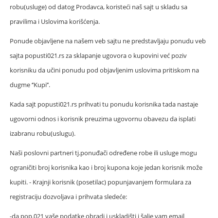
robu(usluge) od datog Prodavca, koristeći naš sajt u skladu sa
pravilima i Uslovima korišćenja.
Ponude objavljene na našem veb sajtu ne predstavljaju ponudu veb
sajta popusti021.rs za sklapanje ugovora o kupovini već poziv
korisniku da učini ponudu pod objavljenim uslovima pritiskom na
dugme ‘’Kupi’’.
Kada sajt popusti021.rs prihvati tu ponudu korisnika tada nastaje
ugovorni odnos i korisnik preuzima ugovornu obavezu da isplati
izabranu robu(uslugu).
Naši poslovni partneri tj.ponuđači određene robe ili usluge mogu
ograničiti broj korisnika kao i broj kupona koje jedan korisnik može
kupiti. - Krajnji korisnik (posetilac) popunjavanjem formulara za
registraciju dozvoljava i prihvata sledeće:
-da pop.021 vaše podatke obradi i uskladišti i šalje vam email