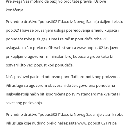
Pre svega Vas molimo da pažljivo pročitate pravila i Uslove
korišćenja.
Privredno društvo “popusti021”d.o.o.iz Novog Sada (u daljem tekstu
pop.021) bavi se pružanjem usluga posredovanja između kupaca i
ponuđača robe (usluga) u ime i za račun ponuđača robe i/ili
usluga,tako što preko naših web stranica www.popust021.rs javno
prikupljamo ugovoreni minimalan broj kupaca u grupe kako bi
ostvarili što veći popust kod ponuđača.
Naši poslovni partneri odnosno ponuđači promotivnog proizvoda
i/ili usluge su ugovorom obavezani da će ugovorena ponuda na
najkvalitetniji način biti isporučena po svim standardima kvaliteta i
savesnog poslovanja.
Privredno društvo “popusti021”d.o.o.iz Novog Sada nije vlasnik robe
i/ili usluga koje nudimo preko našeg sajta www. popusti021.rs pa