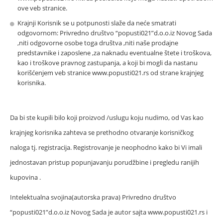
ove veb stranice.
Krajnji Korisnik se u potpunosti slaže da neće smatrati
odgovornom: Privredno društvo “popusti021”d.o.o.iz Novog Sada
,niti odgovorne osobe toga društva ,niti naše prodajne
predstavnike i zaposlene ,za naknadu eventualne štete i troškova,
kao i troškove pravnog zastupanja, a koji bi mogli da nastanu
korišćenjem veb stranice www.popusti021.rs od strane krajnjeg
korisnika.
Da bi ste kupili bilo koji proizvod /uslugu koju nudimo, od Vas kao
krajnjeg korisnika zahteva se prethodno otvaranje korisničkog
naloga tj. registracija. Registrovanje je neophodno kako bi Vi imali
jednostavan pristup popunjavanju porudžbine i pregledu ranijih
kupovina .
Intelektualna svojina(autorska prava) Privredno društvo
“popusti021”d.o.o.iz Novog Sada je autor sajta www.popusti021.rs i