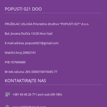
POPUSTI 021 DOO
PRUŽALAC USLUGA Privredno društvo “POPUSTI 021“ d.o.o.
Bul. Jovana Dučića 13/20 Novi Sad
E-mail adresa: popusti021@gmail.com
Matični broj 20902191
PIB 107945689
Br.tek.računa: 265-3300310015045-77
KONTAKTIRAJTE NAS
+381 69 40 26 711 pon-sub (09-18h)