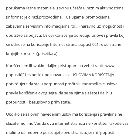
porukama razne materijale u svrhu učešća u raznim aktivnostima
(informacije o razl.proizvodima ili uslugama, promocijama,
zabavama,servisnim informacijama itd…),naravno uz mogućnost i
uputstvo za odjavu. Uslovi korišćenja određuju uslove i pravila koji
se odnose na korišćenje Internet strana popusti021.rs od strane
krajnjih korisnika(posetilaca).
Korišćenjem ili svakim daljim pristupom na veb stranici www.
popusti021.rs posle upoznavanja sa USLOVIMA KORIŠĆENJA
potvrđujete da ste u potpunosti pročitali i razumeli sve uslove i
pravila korišćenja ovog sajta ,da se sa njima slažete i da ih u
potpunosti i bezuslovno prihvatate.
Ukoliko se sa ovim navedenim uslovima korišćenja i pravilima ne
slažete molimo Vas da ovu internet stranicu ne koristite. Takođe vas
molimo da redovno posećujete ovu stranicu, jer mi “popusti