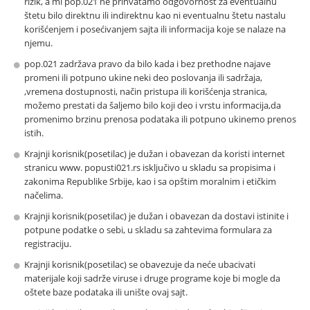
rizik, a mi pop.021 ne prihvatamo odgovornost za eventualnu
štetu bilo direktnu ili indirektnu kao ni eventualnu štetu nastalu
korišćenjem i posećivanjem sajta ili informacija koje se nalaze na
njemu.
pop.021 zadržava pravo da bilo kada i bez prethodne najave
promeni ili potpuno ukine neki deo poslovanja ili sadržaja,
,vremena dostupnosti, način pristupa ili korišćenja stranica,
možemo prestati da šaljemo bilo koji deo i vrstu informacija,da
promenimo brzinu prenosa podataka ili potpuno ukinemo prenos
istih.
Krajnji korisnik(posetilac) je dužan i obavezan da koristi internet
stranicu www. popusti021.rs isključivo u skladu sa propisima i
zakonima Republike Srbije, kao i sa opštim moralnim i etičkim
načelima.
Krajnji korisnik(posetilac) je dužan i obavezan da dostavi istinite i
potpune podatke o sebi, u skladu sa zahtevima formulara za
registraciju.
Krajnji korisnik(posetilac) se obavezuje da neće ubacivati
materijale koji sadrže viruse i druge programe koje bi mogle da
oštete baze podataka ili unište ovaj sajt.