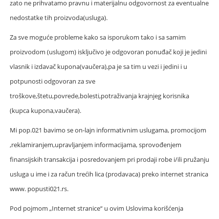
zato ne prihvatamo pravnu i materijalnu odgovornost za eventualne
nedostatke tih proizvoda(usluga).
Za sve moguće probleme kako sa isporukom tako i sa samim
proizvodom (uslugom) isključivo je odgovoran ponuđač koji je jedini
vlasnik i izdavač kupona(vaučera),pa je sa tim u vezi i jedini i u
potpunosti odgovoran za sve
troškove,štetu,povrede,bolesti,potraživanja krajnjeg korisnika
(kupca kupona,vaučera).
Mi pop.021 bavimo se on-lajn informativnim uslugama, promocijom
,reklamiranjem,upravljanjem informacijama, sprovođenjem
finansijskih transakcija i posredovanjem pri prodaji robe i/ili pružanju
usluga u ime i za račun trećih lica (prodavaca) preko internet stranica
www. popusti021.rs.
Pod pojmom „Internet stranice“ u ovim Uslovima korišćenja