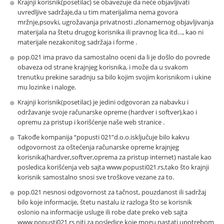
Krajnji korisnik(posetilac) se obavezuje da neće objavljivati
uvredljive sadržaje,da u tim materijalima nema govora
mržnje,psovki, ugrožavanja privatnosti ,zlonamernog objavljivanja
materijala na štetu drugog korisnika ili pravnog lica itd…, kao ni
materijale nezakonitog sadržaja i forme .
pop.021 ima pravo da samostalno oceni da li je došlo do povrede
obaveza od strane krajnjeg korisnika, i može da u svakom
trenutku prekine saradnju sa bilo kojim svojim korisnikom i ukine
mu lozinke i naloge.
Krajnji korisnik(posetilac) je jedini odgovoran za nabavku i
održavanje svoje računarske opreme (hardver i softver),kao i
opremu za pristup i korišćenje naše web stranice .
Takođe kompanija “popusti 021”d.o.o.isključuje bilo kakvu
odgovornost za oštećenja računarske opreme krajnjeg
korisnika(hardver,softver,oprema za pristup internet) nastale kao
posledica korišćenja veb sajta www.popusti021.rs,tako što krajnji
korisnik samostalno snosi sve troškove vezane za to.
pop.021 nesnosi odgovornost za tačnost, pouzdanost ili sadržaj
bilo koje informacije, štetu nastalu iz razloga što se korisnik
oslonio na informacije usluge ili robe date preko veb sajta
www.popusti021.rs niti za posledice koje mogu nastati upotrebom