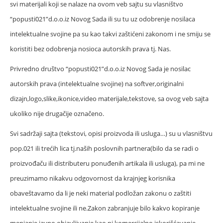
svi materijali koji se nalaze na ovom veb sajtu su vlasništvo
“popusti021”d.o.o.iz Novog Sada ili su tu uz odobrenje nosilaca
intelektualne svojine pa su kao takvi zaštićeni zakonom i ne smiju se
koristiti bez odobrenja nosioca autorskih prava tj. Nas.
Privredno društvo “popusti021”d.o.o.iz Novog Sada je nosilac
autorskih prava (intelektualne svojine) na softver,originalni
dizajn,logo,slike,ikonice,video materijale,tekstove, sa ovog veb sajta
ukoliko nije drugačije označeno.
Svi sadržaji sajta (tekstovi, opisi proizvoda ili usluga…) su u vlasništvu
pop.021 ili trećih lica tj.naših poslovnih partnera(bilo da se radi o
proizvođaču ili distributeru ponuđenih artikala ili usluga), pa mi ne
preuzimamo nikakvu odgovornost da krajnjeg korisnika
obaveštavamo da li je neki material podložan zakonu o zaštiti
intelektualne svojine ili ne.Zakon zabranjuje bilo kakvo kopiranje