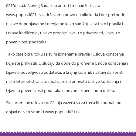
021”d.o.o.iz Novog Sada kao autori i menadžeri sajta
www.popusti021.rs zadržavamo pravo da bilo kada i bez prethodne
najave dopunjavamo i menjamo kako sadržaj sajta tako i pravila i
Uslove korišćenja , uslove prodaje, izjavu o privatnosti, i izjavu o
poverljivosti podataka.
Tako ćete biti u toku sa svim izmenama pravila i Uslova korišćenja
koje ste prihvatili. U slučaju da dođe do promene Uslova korišćenja i
Izjave o poverljivosti podataka, a krajnji korisnik nastavi da koristi
našu internet stranicu, smatra se da prihvata Uslove korišćenja i
Izjavu o poverljivosti podataka u novom izmenjenom obliku.
Sve promene uslova korišćenja važeća su za treća lica odmah po
objavi na veb stranici www.popusti021.rs .