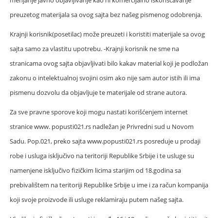
menjanje javno objavljivanje kao ni komercijalno iskorišćavanje
preuzetog materijala sa ovog sajta bez našeg pismenog odobrenja.
Krajnji korisnik(posetilac) može preuzeti i koristiti materijale sa ovog
sajta samo za vlastitu upotrebu. -Krajnji korisnik ne sme na
stranicama ovog sajta objavljivati bilo kakav material koji je podložan
zakonu o intelektualnoj svojini osim ako nije sam autor istih ili ima
pismenu dozvolu da objavljuje te materijale od strane autora.
Za sve pravne sporove koji mogu nastati korišćenjem internet
stranice www. popusti021.rs nadležan je Privredni sud u Novom
Sadu. Pop.021, preko sajta www.popusti021.rs posreduje u prodaji
robe i usluga isključivo na teritoriji Republike Srbije i te usluge su
namenjene isključivo fizičkim licima starijim od 18.godina sa
prebivalištem na teritoriji Republike Srbije u ime i za račun kompanija
koji svoje proizvode ili usluge reklamiraju putem našeg sajta.