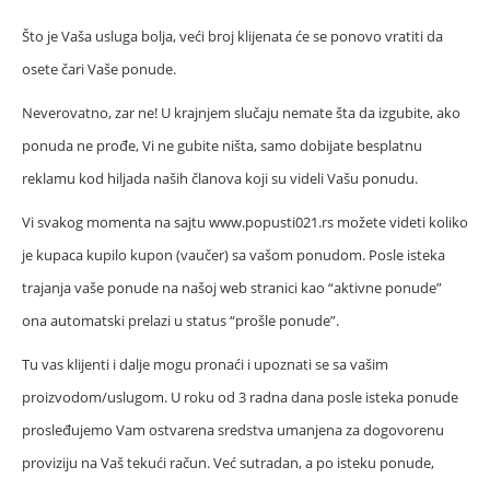
Što je Vaša usluga bolja, veći broj klijenata će se ponovo vratiti da
osete čari Vaše ponude.
Neverovatno, zar ne! U krajnjem slučaju nemate šta da izgubite, ako
ponuda ne prođe, Vi ne gubite ništa, samo dobijate besplatnu
reklamu kod hiljada naših članova koji su videli Vašu ponudu.
Vi svakog momenta na sajtu www.popusti021.rs možete videti koliko
je kupaca kupilo kupon (vaučer) sa vašom ponudom. Posle isteka
trajanja vaše ponude na našoj web stranici kao “aktivne ponude”
ona automatski prelazi u status “prošle ponude”.
Tu vas klijenti i dalje mogu pronaći i upoznati se sa vašim
proizvodom/uslugom. U roku od 3 radna dana posle isteka ponude
prosleđujemo Vam ostvarena sredstva umanjena za dogovorenu
proviziju na Vaš tekući račun. Već sutradan, a po isteku ponude,