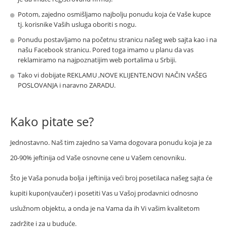
Potom, zajedno osmišljamo najbolju ponudu koja će Vaše kupce
tj. korisnike Vaših usluga oboriti s nogu.
Ponudu postavljamo na početnu stranicu našeg web sajta kao i na
našu Facebook stranicu. Pored toga imamo u planu da vas
reklamiramo na najpoznatijim web portalima u Srbiji.
Tako vi dobijate REKLAMU ,NOVE KLIJENTE,NOVI NAČIN VAŠEG
POSLOVANJA i naravno ZARADU.
Kako pitate se?
Jednostavno. Naš tim zajedno sa Vama dogovara ponudu koja je za
20-90% jeftinija od Vaše osnovne cene u Vašem cenovniku.
Što je Vaša ponuda bolja i jeftinija veći broj posetilaca našeg sajta će
kupiti kupon(vaučer) i posetiti Vas u Vašoj prodavnici odnosno
uslužnom objektu, a onda je na Vama da ih Vi vašim kvalitetom
zadržite i za u buduće.