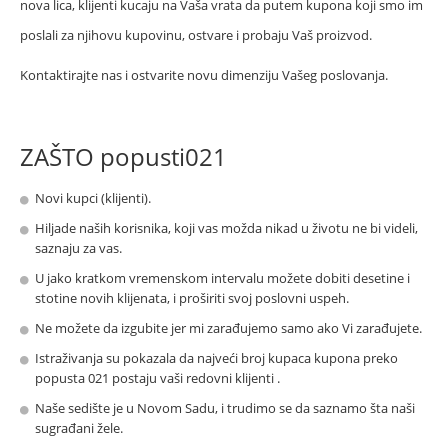
nova lica, klijenti kucaju na Vaša vrata da putem kupona koji smo im
poslali za njihovu kupovinu, ostvare i probaju Vaš proizvod.
Kontaktirajte nas i ostvarite novu dimenziju Vašeg poslovanja.
ZAŠTO popusti021
Novi kupci (klijenti).
Hiljade naših korisnika, koji vas možda nikad u životu ne bi videli,
saznaju za vas.
U jako kratkom vremenskom intervalu možete dobiti desetine i
stotine novih klijenata, i proširiti svoj poslovni uspeh.
Ne možete da izgubite jer mi zarađujemo samo ako Vi zarađujete.
Istraživanja su pokazala da najveći broj kupaca kupona preko
popusta 021 postaju vaši redovni klijenti .
Naše sedište je u Novom Sadu, i trudimo se da saznamo šta naši
sugrađani žele.