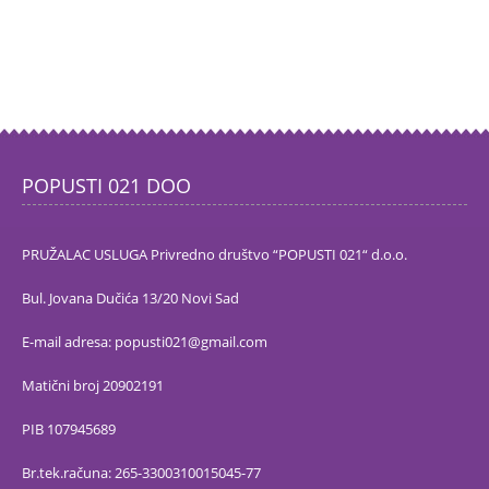
POPUSTI 021 DOO
PRUŽALAC USLUGA Privredno društvo “POPUSTI 021“ d.o.o.
Bul. Jovana Dučića 13/20 Novi Sad
E-mail adresa: popusti021@gmail.com
Matični broj 20902191
PIB 107945689
Br.tek.računa: 265-3300310015045-77